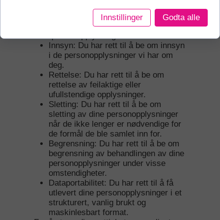
8. Dine rettigheter
Innstillinger
Godta alle
Du har følgende rettigheter i forhold til
dine personopplysninger:
Innsyn: Du har rett til å be om innsyn
i de personopplysninger vi har om
deg.
Rettelse: Du har rett til å be om
rettelse av feilaktige eller
ufullstendige opplysninger.
Sletting: Du har rett til å be om
sletting av dine personopplysninger
når de ikke lenger er nødvendige for
de formål de ble samlet inn for.
Begrensning: Du har rett til å be om
begrensning av behandlingen av dine
personopplysninger under visse
omstendigheter.
Dataportabilitet: Du har rett til å få
utlevert dine personopplysninger i et
strukturert, vanlig brukt og
maskinlesbart format.