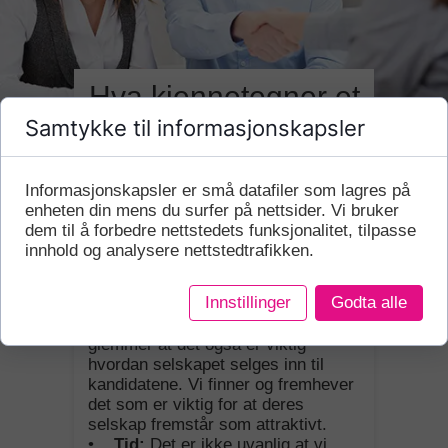
Hva kjennetegner et
Samtykke til informasjonskapsler
samarbeid med
Catch om
Informasjonskapsler er små datafiler som lagres på
rekruttering?
enheten din mens du surfer på nettsider. Vi bruker
dem til å forbedre nettstedets funksjonalitet, tilpasse
•
Fast pris
: Ingen skjulte
innhold og analysere nettstedtrafikken.
kostnader. Du velger hvilke
tjenester du ønsker levert, og vi
Innstillinger
Godta alle
avtaler en fast pris for oppdraget.
•
Employer branding:
Mange
glemmer at det også er viktig
hvordan selskapet selges inn til
kandidatene. Vi finner og fremhever
det som er viktig for at deres
selskap fremstår som attraktivt.
•
Tid:
Det er ikke uvanlig at vi