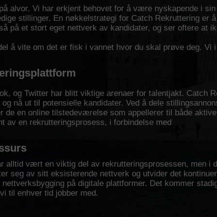
 på alvor. Vi har erkjent behovet for å være nyskapende i sin
dige stillinger. En nøkkelstrategi for Catch Rekruttering er
gså på et stort eget nettverk av kandidater, og ser oftere at ik
del å vite om det er fisk i vannet hvor du skal prøve deg. Vi i
eringsplattform
 og Twitter har blitt viktige arenaer for talentjakt. Catch R
g nå ut til potensielle kandidater. Ved å dele stillingsanno
r de en online tilstedeværelse som appellerer til både aktiv
nt av en rekrutteringsprosess, i forbindelse med
essurs
 alltid vært en viktig del av rekrutteringsprosessen, men i d
er seg av sitt eksisterende nettverk og utvider det kontinuer
nettverksbygging på digitale plattformer. Det kommer stadi
vi til enhver tid jobber med.