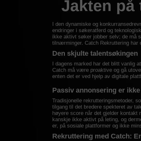
Jakten på 
I den dynamiske og konkurransedrevne
endringer i søkeratferd og teknologisk
ikke aktivt søker jobber selv; de må s
tilnærminger. Catch Rekruttering har o
Den skjulte talentsøkingen
I dagens marked har det blitt vanlig a
Catch må være proaktive og gå utover 
enten det er ved hjelp av digitale plat
Passiv annonsering er ikke
Tradisjonelle rekrutteringsmetoder, som
tilgang til det bredere spekteret av ta
høyere score når det gjelder kontakt m
kanskje ikke aktivt på leting, og de
er, på sosiale plattformer og ikke min
Rekruttering med Catch: En 