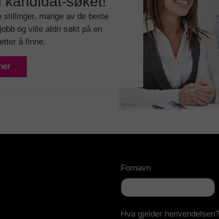
 kandidat-søket!
e stillinger, mange av de beste
jobb og ville aldri søkt på en
tter å finne.
her
Fornavn
Hva gjelder henvendelsen