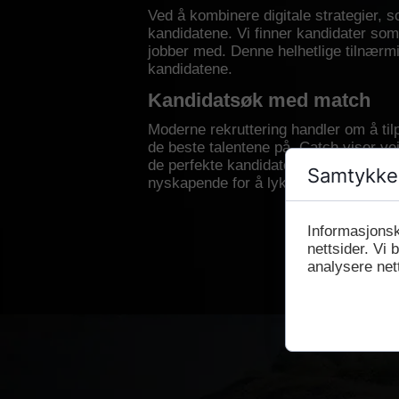
Ved å kombinere digitale strategier, 
kandidatene. Vi finner kandidater som
jobber med. Denne helhetlige tilnærmin
kandidatene.
Kandidatsøk med match
Moderne rekruttering handler om å tilp
de beste talentene på. Catch viser vei
de perfekte kandidatene for deres kund
Samtykke 
nyskapende for å lykkes i dagens ko
Informasjonsk
nettsider. Vi 
analysere net