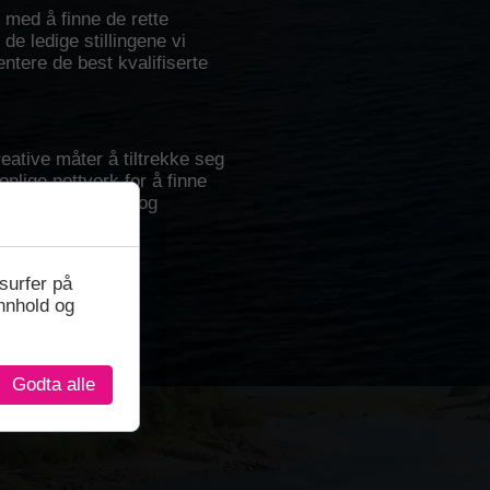
 med å finne de rette
e ledige stillingene vi
ntere de best kvalifiserte
eative måter å tiltrekke seg
nlige nettverk for å finne
v å være proaktiv og
surfer på
innhold og
Godta alle