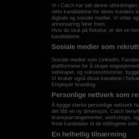
Vi i Catch har tatt denne utfordringen
rette kandidatene for deres kunders le
digitale og sosiale medier. Vi sitter o
annonsering fører frem.
Hvis du skal på fisketur, er det en for
kandidatene.
Sosiale medier som rekrutt
Sosiale medier som LinkedIn, Facebook,
plattformene for å skape engasjement o
selskapet, og suksesshistorier, bygge
Vi bruker også disse kanalene i forka
Employer branding.
Personlige nettverk som r
Å bygge sterke personlige nettverk har
det fått en ny dimensjon. Catch benytt
bransjearrangementer, workshops, og 
finne kandidater til de stillingene som 
En helhetlig tilnærming