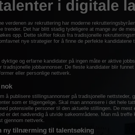
talenter i digitale 
 verdenen av rekruttering har moderne rekrutteringsbyråer 
e trender. Det har blitt stadig tydeligere at mange av de me
økes opp. Dette skifter fokus fra tradisjonelle rekrutterings
mfavnet nye strategier for å finne de perfekte kandidatene til
t dyktige og erfarne kandidater på ingen måte er aktive jobbsø
tradisjonelle jobbannonser. De fleste kandidater blir funne
tformer eller personlige nettverk.
 nok
 å publisere stillingsannonser på tradisjonelle nettsteder, gir 
lenter som er tilgjengelige. Skal man annonsere i det hele tat
ed potensielle personer til den aktuelle stillingen. De mest 
rmed er det nødvendig å utvide søkeområdene. Man må treffe 
st gjennom nettverk.
ny tilnærming til talentsøking