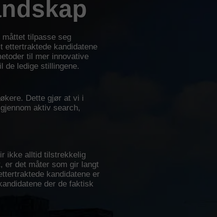
landskap
måttet tilpasse seg
st ettertraktede kandidatene
metoder til mer innovative
 de ledige stillingene.
kere. Dette gjør at vi i
t gjennom aktiv search,
ikke alltid tilstrekkelig
t, er det måter som gir langt
ettertraktede kandidatene er
kandidatene der de faktisk